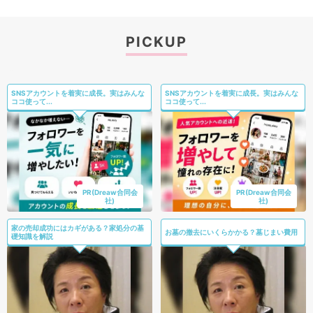
PICKUP
SNSアカウントを着実に成長。実はみんな
SNSアカウントを着実に成長。実はみんな
ココ使って...
ココ使って...
PR(Dreaw合同会
PR(Dreaw合同会
社)
社)
家の売却成功にはカギがある？家処分の基
お墓の撤去にいくらかかる？墓じまい費用
礎知識を解説