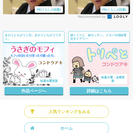
PR(くらしの話題)
PR(くらしの話題)
Recommended by
きのうとちがう１日。きのうとちがうワタ
姉トリペと、妹モッチン。ドタバタ姉妹育
シ。
児ダイアリー
毎週火曜・金曜更
毎週水曜更新
新
作品ページへ
詳細はこちら
人気ランキングをみる
ホーム