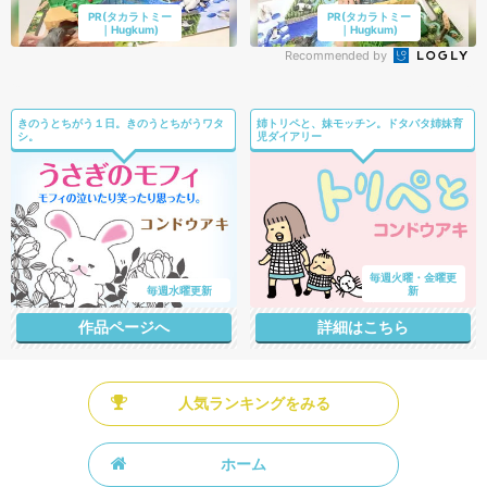
PR(タカラトミー
PR(タカラトミー
｜Hugkum)
｜Hugkum)
Recommended by
きのうとちがう１日。きのうとちがうワタ
姉トリペと、妹モッチン。ドタバタ姉妹育
シ。
児ダイアリー
毎週火曜・金曜更
毎週水曜更新
新
作品ページへ
詳細はこちら
人気ランキングをみる
ホーム