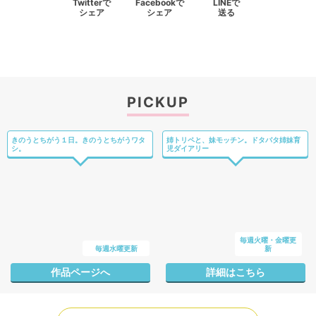
Twitterで
Facebookで
LINEで
シェア
シェア
送る
PICKUP
きのうとちがう１日。きのうとちがうワタ
姉トリペと、妹モッチン。ドタバタ姉妹育
シ。
児ダイアリー
毎週火曜・金曜更
毎週水曜更新
新
作品ページへ
詳細はこちら