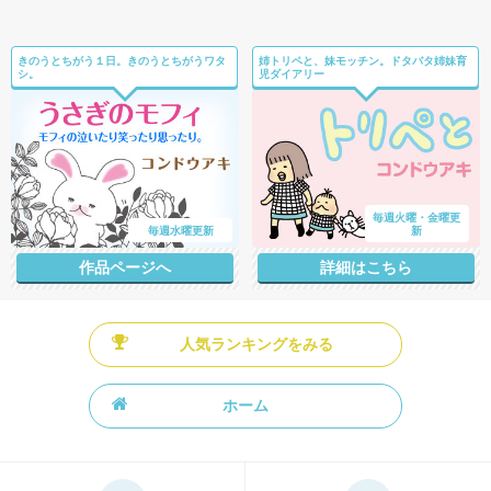
きのうとちがう１日。きのうとちがうワタ
姉トリペと、妹モッチン。ドタバタ姉妹育
シ。
児ダイアリー
毎週火曜・金曜更
毎週水曜更新
新
作品ページへ
詳細はこちら
人気ランキングをみる
ホーム