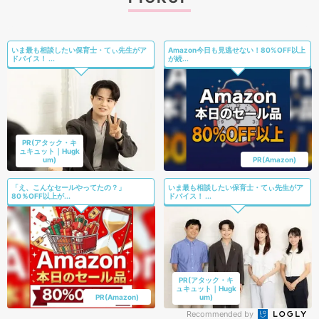
いま最も相談したい保育士・てぃ先生がア
Amazon今日も見逃せない！80%OFF以上
ドバイス！ ...
が続...
PR(アタック・キ
ュキュット｜Hugk
um)
PR(Amazon)
「え、こんなセールやってたの？」
いま最も相談したい保育士・てぃ先生がア
80％OFF以上が...
ドバイス！ ...
PR(アタック・キ
ュキュット｜Hugk
PR(Amazon)
um)
Recommended by