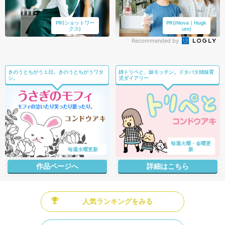
PR(ショットワー
PR(iNova｜Hugk
クス)
um)
Recommended by
きのうとちがう１日。きのうとちがうワタ
姉トリペと、妹モッチン。ドタバタ姉妹育
シ。
児ダイアリー
毎週火曜・金曜更
毎週水曜更新
新
作品ページへ
詳細はこちら
人気ランキングをみる