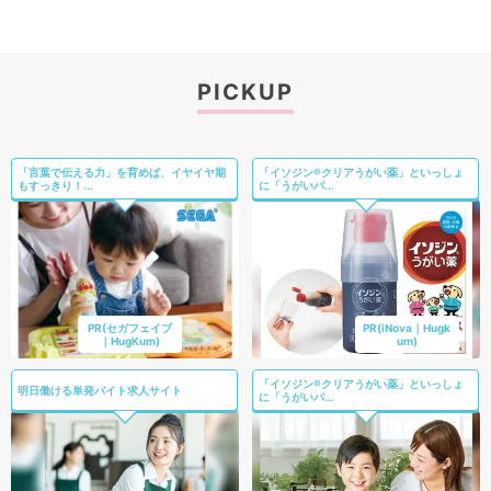
PICKUP
「言葉で伝える力」を育めば、イヤイヤ期
「イソジン®クリアうがい薬」といっしょ
もすっきり！...
に「うがいパ...
PR(セガフェイブ
PR(iNova｜Hugk
｜HugKum)
um)
「イソジン®クリアうがい薬」といっしょ
明日働ける単発バイト求人サイト
に「うがいパ...