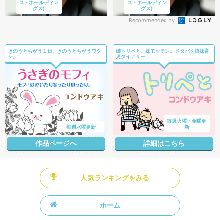
ス・ホールディン
ス・ホールディン
グス)
グス)
Recommended by
きのうとちがう１日。きのうとちがうワタ
姉トリペと、妹モッチン。ドタバタ姉妹育
シ。
児ダイアリー
毎週火曜・金曜更
毎週水曜更新
新
作品ページへ
詳細はこちら
人気ランキングをみる
ホーム