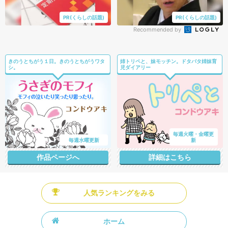
PR(くらしの話題)
PR(くらしの話題)
Recommended by
きのうとちがう１日。きのうとちがうワタ
姉トリペと、妹モッチン。ドタバタ姉妹育
シ。
児ダイアリー
毎週火曜・金曜更
毎週水曜更新
新
作品ページへ
詳細はこちら
人気ランキングをみる
ホーム