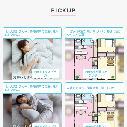
PICKUP
【大人気】ひんやり冷感寝具で快適な睡眠
「ばぁばの家に泊まりたい！」老後に住む
をあなたに。
ならこんな家
PR(アイリスプラ
PR(株式会社ウェ
ザ)
ブサポート)
【大人気】ひんやり冷感寝具で快適な睡眠
老後のオススメ間取り大公開！1-5位
をあなたに。
PR(アイリスプラ
PR(株式会社ウェ