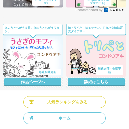
ザ)
ブサポート)
Recommended by
きのうとちがう１日。きのうとちがうワタ
姉トリペと、妹モッチン。ドタバタ姉妹育
シ。
児ダイアリー
毎週火曜・金曜更
毎週水曜更新
新
作品ページへ
詳細はこちら
人気ランキングをみる
ホーム