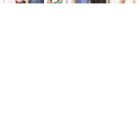
PR(アタック・キ
PR(iNova｜Hugk
ュキュット｜Hugk
um)
um)
Recommended by
きのうとちがう１日。きのうとちがうワタ
姉トリペと、妹モッチン。ドタバタ姉妹育
シ。
児ダイアリー
毎週火曜・金曜更
毎週水曜更新
新
作品ページへ
詳細はこちら
人気ランキングをみる
ホーム