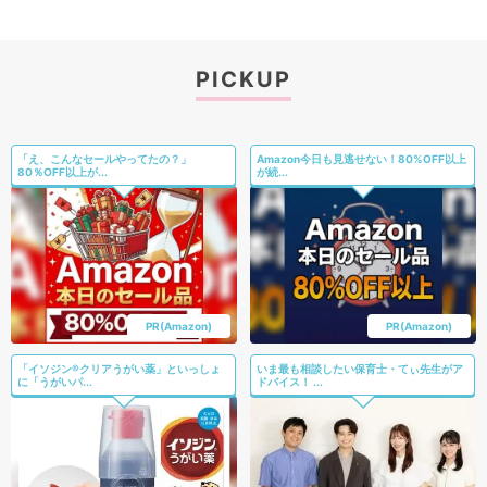
PICKUP
「え、こんなセールやってたの？」
Amazon今日も見逃せない！80%OFF以上
80％OFF以上が...
が続...
PR(Amazon)
PR(Amazon)
「イソジン®クリアうがい薬」といっしょ
いま最も相談したい保育士・てぃ先生がア
に「うがいパ...
ドバイス！ ...