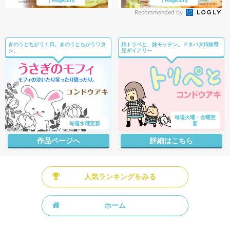
Recommended by
きのうとちがう１日。きのうとちがうワタ
姉トリペと、妹モッチン。ドタバタ姉妹育
シ。
児ダイアリー
毎週火曜・金曜更
毎週水曜更新
新
作品ページへ
詳細はこちら
人気ランキングをみる
ホーム