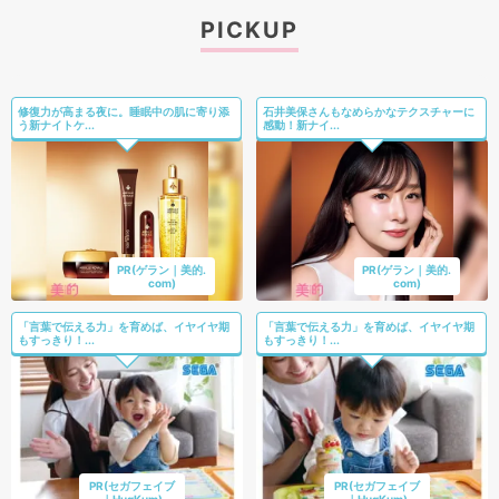
PICKUP
修復力が高まる夜に。睡眠中の肌に寄り添
石井美保さんもなめらかなテクスチャーに
う新ナイトケ...
感動！新ナイ...
PR(ゲラン｜美的.
PR(ゲラン｜美的.
com)
com)
「言葉で伝える力」を育めば、イヤイヤ期
「言葉で伝える力」を育めば、イヤイヤ期
もすっきり！...
もすっきり！...
PR(セガフェイブ
PR(セガフェイブ
｜HugKum)
｜HugKum)