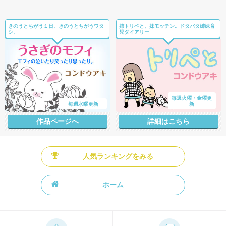
きのうとちがう１日。きのうとちがうワタ
姉トリペと、妹モッチン。ドタバタ姉妹育
シ。
児ダイアリー
毎週火曜・金曜更
毎週水曜更新
新
作品ページへ
詳細はこちら
人気ランキングをみる
ホーム