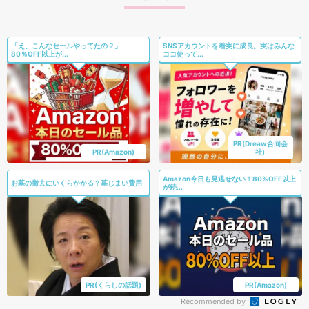
「え、こんなセールやってたの？」
SNSアカウントを着実に成長。実はみんな
80％OFF以上が...
ココ使って...
PR(Dreaw合同会
PR(Amazon)
社)
Amazon今日も見逃せない！80%OFF以上
お墓の撤去にいくらかかる？墓じまい費用
が続...
PR(くらしの話題)
PR(Amazon)
Recommended by