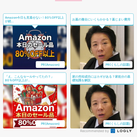
Amazon今日も見逃せない！80%OFF以上
お墓の撤去にいくらかかる？墓じまい費用
が続...
PR(Amazon)
PR(くらしの話題)
「え、こんなセールやってたの？」
家の売却成功にはカギがある？家処分の基
80％OFF以上が...
礎知識を解説
PR(Amazon)
PR(くらしの話題)
Recommended by