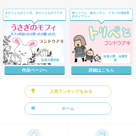
きのうとちがう１日。きのうとちがうワタ
姉トリペと、妹モッチン。ドタバタ姉妹育
シ。
児ダイアリー
毎週火曜・金曜更
毎週水曜更新
新
作品ページへ
詳細はこちら
人気ランキングをみる
ホーム