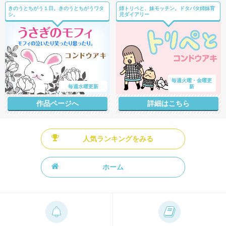
きのうとちがう１日。きのうとちがうワタ
姉トリペと、妹モッチン。ドタバタ姉妹育
シ。
児ダイアリー
毎週火曜・金曜更
毎週水曜更新
新
作品ページへ
詳細はこちら
人気ランキングをみる
ホーム