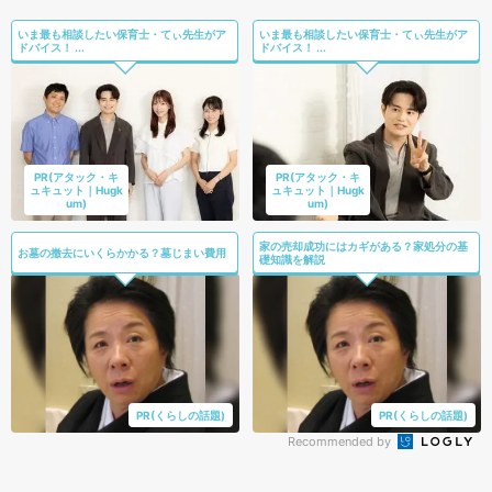
いま最も相談したい保育士・てぃ先生がア
いま最も相談したい保育士・てぃ先生がア
ドバイス！ ...
ドバイス！ ...
PR(アタック・キ
PR(アタック・キ
ュキュット｜Hugk
ュキュット｜Hugk
um)
um)
家の売却成功にはカギがある？家処分の基
お墓の撤去にいくらかかる？墓じまい費用
礎知識を解説
PR(くらしの話題)
PR(くらしの話題)
Recommended by