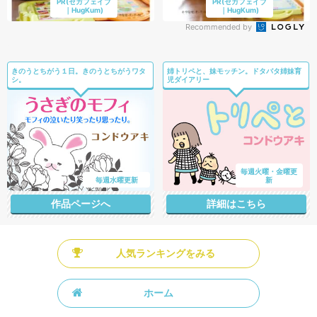
PR(セガフェイブ
PR(セガフェイブ
｜HugKum)
｜HugKum)
Recommended by
きのうとちがう１日。きのうとちがうワタ
姉トリペと、妹モッチン。ドタバタ姉妹育
シ。
児ダイアリー
毎週火曜・金曜更
毎週水曜更新
新
作品ページへ
詳細はこちら
人気ランキングをみる
ホーム