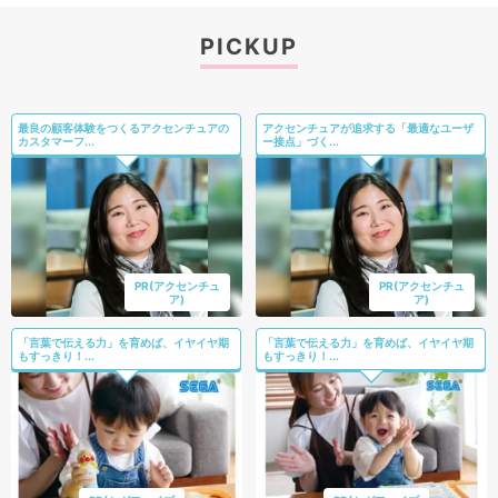
PICKUP
最良の顧客体験をつくるアクセンチュアの
アクセンチュアが追求する「最適なユーザ
カスタマーフ...
ー接点」づく...
PR(アクセンチュ
PR(アクセンチュ
ア)
ア)
「言葉で伝える力」を育めば、イヤイヤ期
「言葉で伝える力」を育めば、イヤイヤ期
もすっきり！...
もすっきり！...