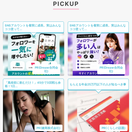
PICKUP
SNSアカウントを着実に成長。実はみんな
SNSアカウントを着実に成長。実はみんな
ココ使って...
ココ使って...
PR(Dreaw合同会
PR(Dreaw合同会
社)
社)
「風俗前に飲むだけ！」45分で3回戦も余
もらえる年金25万円以下の人が知るべき事
裕！1日...
PR(健商株式会社)
PR(くらしの話題)