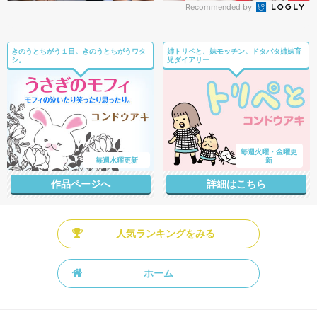
Recommended by
きのうとちがう１日。きのうとちがうワタ
姉トリペと、妹モッチン。ドタバタ姉妹育
シ。
児ダイアリー
毎週火曜・金曜更
毎週水曜更新
新
作品ページへ
詳細はこちら
人気ランキングをみる
ホーム