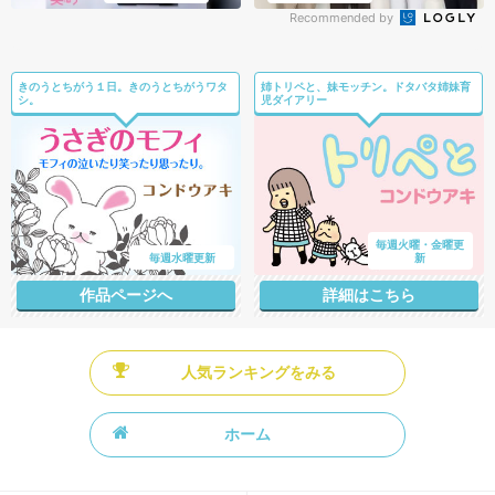
Recommended by
きのうとちがう１日。きのうとちがうワタ
姉トリペと、妹モッチン。ドタバタ姉妹育
シ。
児ダイアリー
毎週火曜・金曜更
毎週水曜更新
新
作品ページへ
詳細はこちら
人気ランキングをみる
ホーム