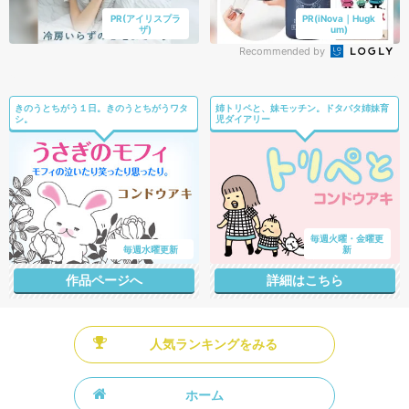
PR(アイリスプラ
PR(iNova｜Hugk
ザ)
um)
Recommended by
きのうとちがう１日。きのうとちがうワタ
姉トリペと、妹モッチン。ドタバタ姉妹育
シ。
児ダイアリー
毎週火曜・金曜更
毎週水曜更新
新
作品ページへ
詳細はこちら
人気ランキングをみる
ホーム