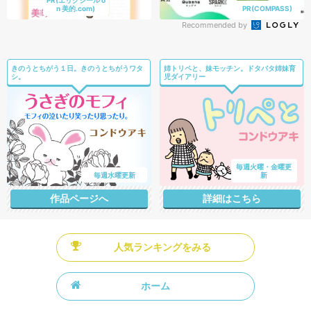
n 美的.com)
PR(COMPASS)
Recommended by
きのうとちがう１日。きのうとちがうワタ
姉トリペと、妹モッチン。ドタバタ姉妹育
シ。
児ダイアリー
毎週火曜・金曜更
毎週水曜更新
新
作品ページへ
詳細はこちら
人気ランキングをみる
ホーム