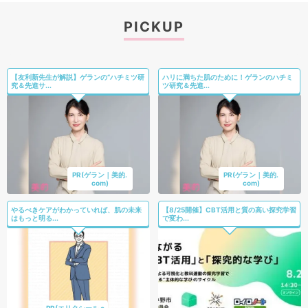
PICKUP
【友利新先生が解説】ゲランの“ハチミツ研
ハリに満ちた肌のために！ゲランのハチミ
究＆先進サ...
ツ研究＆先進...
PR(ゲラン｜美的.
PR(ゲラン｜美的.
com)
com)
やるべきケアがわかっていれば、肌の未来
【8/25開催】CBT活用と質の高い探究学習
はもっと明る...
で変わ...
PR(エリクシール o