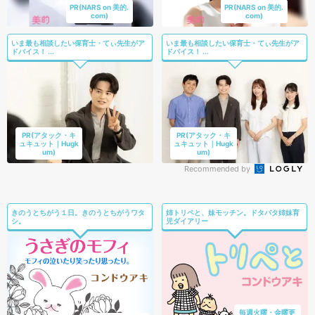
Recommended by
きのうとちがう１日。きのうとちがうワタ
姉トリペと、妹モッチン。ドタバタ姉妹育
シ。
児ダイアリー
毎週火曜・金曜更
毎週水曜更新
新
作品ページへ
詳細はこちら
人気ランキングをみる
ホーム