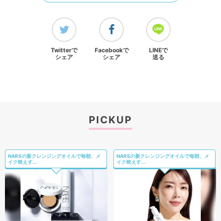
PICKUP
NARSの新クレンジングオイルで毎朝、メ
NARSの新クレンジングオイルで毎朝、メ
イク映えす...
イク映えす...
PR(NARS on 美的.
PR(NARS on 美的.
com)
com)
いま最も相談したい保育士・てぃ先生がア
いま最も相談したい保育士・てぃ先生がア
ドバイス！ ...
ドバイス！ ...
PR(アタック・キ
PR(アタック・キ
ュキュット｜Hugk
ュキュット｜Hugk
um)
um)