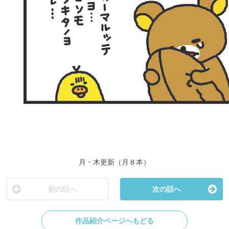
月・木更新（月８本）
前の話へ
次の話へ
作品紹介ページへもどる
Twitterで
Facebookで
LINEで
シェア
シェア
送る