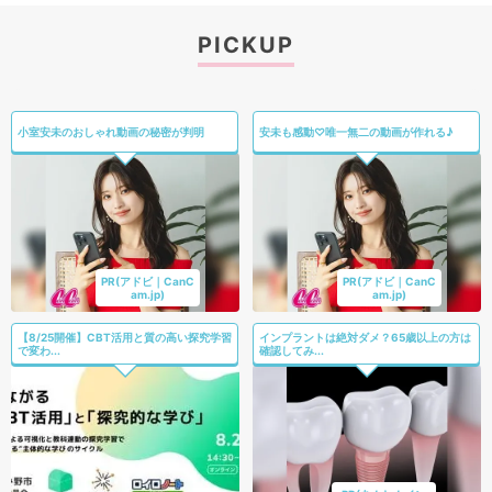
PICKUP
小室安未のおしゃれ動画の秘密が判明
安未も感動♡唯一無二の動画が作れる♪
PR(アドビ｜CanC
PR(アドビ｜CanC
am.jp)
am.jp)
【8/25開催】CBT活用と質の高い探究学習
インプラントは絶対ダメ？65歳以上の方は
で変わ...
確認してみ...