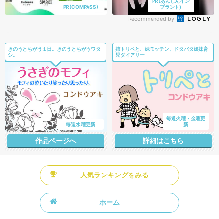
PR(あんしんイン
PR(COMPASS)
プラント)
Recommended by
きのうとちがう１日。きのうとちがうワタ
姉トリペと、妹モッチン。ドタバタ姉妹育
シ。
児ダイアリー
毎週火曜・金曜更
毎週水曜更新
新
作品ページへ
詳細はこちら
人気ランキングをみる
ホーム