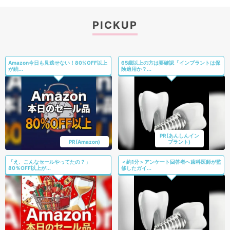
PICKUP
Amazon今日も見逃せない！80%OFF以上
65歳以上の方は要確認「インプラントは保
が続...
険適用か？...
PR(あんしんイン
PR(Amazon)
プラント)
「え、こんなセールやってたの？」
＜約1分＞アンケート回答者へ歯科医師が監
80％OFF以上が...
修したガイ...