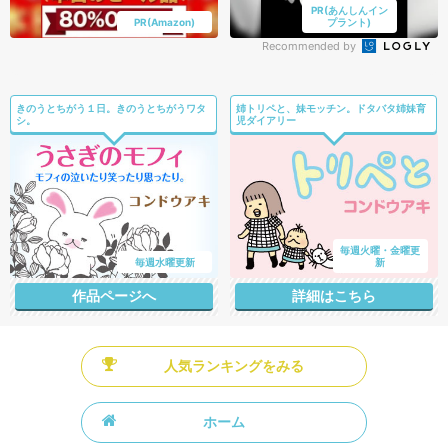
PR(あんしんイン
PR(Amazon)
プラント)
Recommended by
きのうとちがう１日。きのうとちがうワタ
姉トリペと、妹モッチン。ドタバタ姉妹育
シ。
児ダイアリー
毎週火曜・金曜更
毎週水曜更新
新
作品ページへ
詳細はこちら
人気ランキングをみる
ホーム