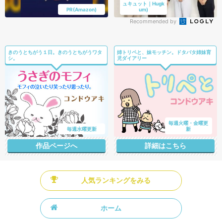
ュキュット｜Hugk
PR(Amazon)
um)
Recommended by
きのうとちがう１日。きのうとちがうワタ
姉トリペと、妹モッチン。ドタバタ姉妹育
シ。
児ダイアリー
毎週火曜・金曜更
毎週水曜更新
新
作品ページへ
詳細はこちら
人気ランキングをみる
ホーム