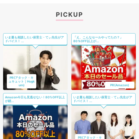
PICKUP
いま最も相談したい保育士・てぃ先生がア
「え、こんなセールやってたの？」
ドバイス！ ...
80％OFF以上が...
PR(アタック・キ
ュキュット｜Hugk
um)
PR(Amazon)
Amazon今日も見逃せない！80%OFF以上
いま最も相談したい保育士・てぃ先生がア
が続...
ドバイス！ ...
PR(アタック・キ