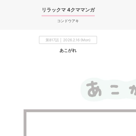
リラックマ 4クママンガ
コンドウアキ
第817話 │ 2026.2.16 (Mon)
あこがれ